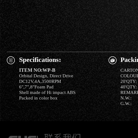
Specifications:
Packi
ITEM NO:WP-B
CARTON
Orbital Design, Direct Drive
COLOUR
DC12V,4A,3500RPM
20'QTY:
6",7",8"Foam Pad
40'QTY:
Shell made of Hi impact ABS
REMAR
Packed in color box
N.W.:
G.W.: